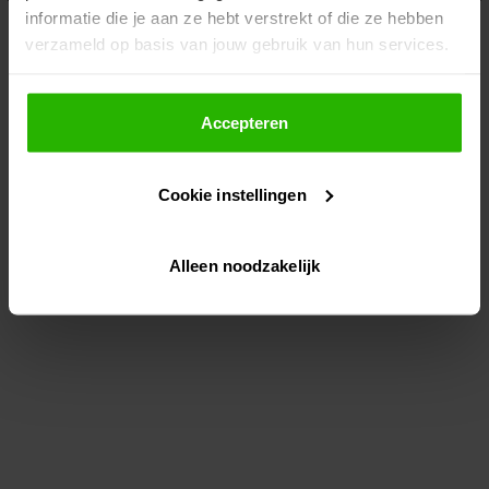
informatie die je aan ze hebt verstrekt of die ze hebben
information)
.
verzameld op basis van jouw gebruik van hun services.
Als je op "Accepteer" klikt, dan geef je Voordeeluitjes.nl
toestemming om cookies voor social media en
Accepteren
gepersonaliseerde advertenties te plaatsen.
Cookie instellingen
Lees hier meer over in ons
privacybeleid
en
cookiebeleid
.
Alleen noodzakelijk
Via "Cookie instellingen" kun je ook zelf instellen welke
cookies worden geplaatst. Je kunt je keuze altijd wijzigen
of intrekken op ons
cookiebeleid
.