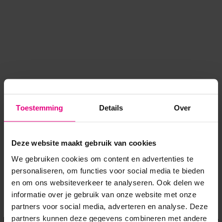
Toestemming
Details
Over
Deze website maakt gebruik van cookies
We gebruiken cookies om content en advertenties te
personaliseren, om functies voor social media te bieden
en om ons websiteverkeer te analyseren. Ook delen we
informatie over je gebruik van onze website met onze
Application error: a client-side exception has occurred
while
partners voor social media, adverteren en analyse. Deze
partners kunnen deze gegevens combineren met andere
loading
www.voordeeluitjes.nl
(see the browser console for more