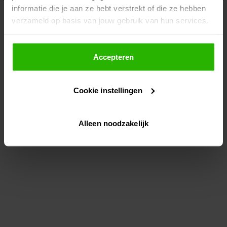
informatie die je aan ze hebt verstrekt of die ze hebben
information)
.
verzameld op basis van jouw gebruik van hun services.
Als je op "Accepteer" klikt, dan geef je Voordeeluitjes.nl
toestemming om cookies voor social media en
Accepteren
gepersonaliseerde advertenties te plaatsen.
Cookie instellingen
Lees hier meer over in ons
privacybeleid
en
cookiebeleid
.
Alleen noodzakelijk
Via "Cookie instellingen" kun je ook zelf instellen welke
cookies worden geplaatst. Je kunt je keuze altijd wijzigen
of intrekken op ons
cookiebeleid
.