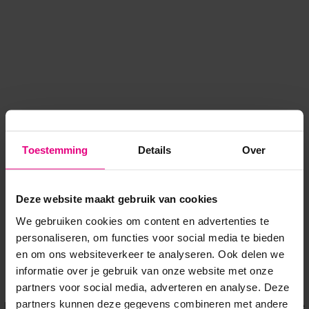
Toestemming
Details
Over
Deze website maakt gebruik van cookies
We gebruiken cookies om content en advertenties te
personaliseren, om functies voor social media te bieden
en om ons websiteverkeer te analyseren. Ook delen we
informatie over je gebruik van onze website met onze
Application error: a client-side exception has occurred
while
partners voor social media, adverteren en analyse. Deze
partners kunnen deze gegevens combineren met andere
loading
www.voordeeluitjes.nl
(see the browser console for more