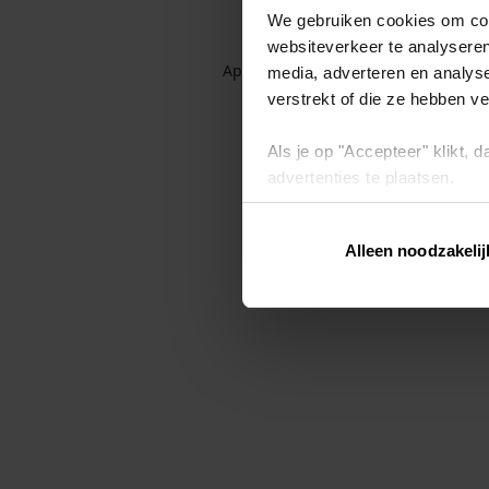
We gebruiken cookies om cont
websiteverkeer te analyseren
Application error: a client-side exc
media, adverteren en analys
verstrekt of die ze hebben v
Als je op "Accepteer" klikt,
advertenties te plaatsen.
Lees hier meer over in ons
p
Alleen noodzakelij
Via "Cookie instellingen" kun 
intrekken op ons
cookiebele