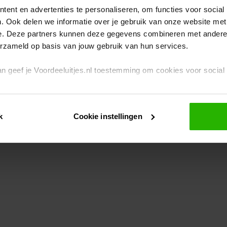
ent en advertenties te personaliseren, om functies voor social
. Ook delen we informatie over je gebruik van onze website met
eption has occurred
while loading
www.voordeeluitjes.nl
(see the br
e. Deze partners kunnen deze gegevens combineren met andere i
erzameld op basis van jouw gebruik van hun services.
 dan geef je Voordeeluitjes.nl toestemming om cookies voor socia
rivacybeleid
en
cookiebeleid
.
k
Cookie instellingen
je ook zelf instellen welke cookies worden geplaatst. Je kunt je k
id
.