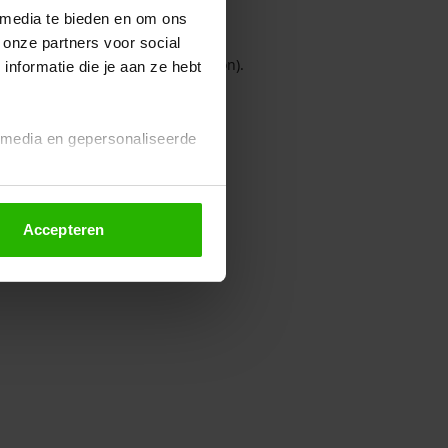
 media te bieden en om ons
 onze partners voor social
owser console for more information)
.
nformatie die je aan ze hebt
l media en gepersonaliseerde
Accepteren
euze altijd wijzigen of