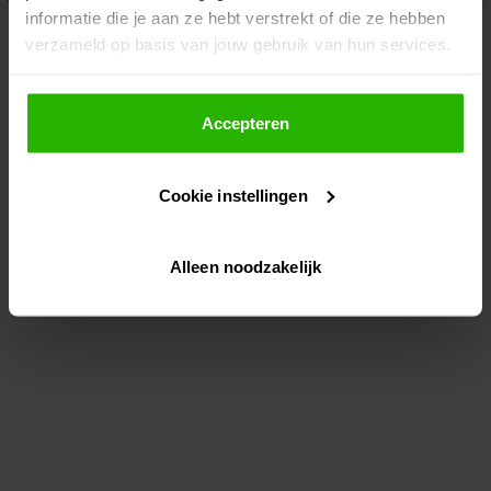
informatie die je aan ze hebt verstrekt of die ze hebben
information)
.
verzameld op basis van jouw gebruik van hun services.
Als je op "Accepteer" klikt, dan geef je Voordeeluitjes.nl
toestemming om cookies voor social media en
Accepteren
gepersonaliseerde advertenties te plaatsen.
Cookie instellingen
Lees hier meer over in ons
privacybeleid
en
cookiebeleid
.
Alleen noodzakelijk
Via "Cookie instellingen" kun je ook zelf instellen welke
cookies worden geplaatst. Je kunt je keuze altijd wijzigen
of intrekken op ons
cookiebeleid
.