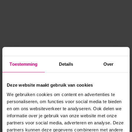
Toestemming
Details
Over
Deze website maakt gebruik van cookies
We gebruiken cookies om content en advertenties te
personaliseren, om functies voor social media te bieden
en om ons websiteverkeer te analyseren. Ook delen we
informatie over je gebruik van onze website met onze
Application error: a client-side exception has occurred
while
partners voor social media, adverteren en analyse. Deze
partners kunnen deze gegevens combineren met andere
loading
www.voordeeluitjes.nl
(see the browser console for more