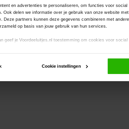
ent en advertenties te personaliseren, om functies voor social
. Ook delen we informatie over je gebruik van onze website met
eption has occurred
while loading
www.voordeeluitjes.nl
(see the br
e. Deze partners kunnen deze gegevens combineren met andere i
erzameld op basis van jouw gebruik van hun services.
 dan geef je Voordeeluitjes.nl toestemming om cookies voor socia
rivacybeleid
en
cookiebeleid
.
k
Cookie instellingen
je ook zelf instellen welke cookies worden geplaatst. Je kunt je k
id
.