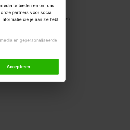
 media te bieden en om ons
 onze partners voor social
owser console for more information)
.
nformatie die je aan ze hebt
l media en gepersonaliseerde
Accepteren
euze altijd wijzigen of