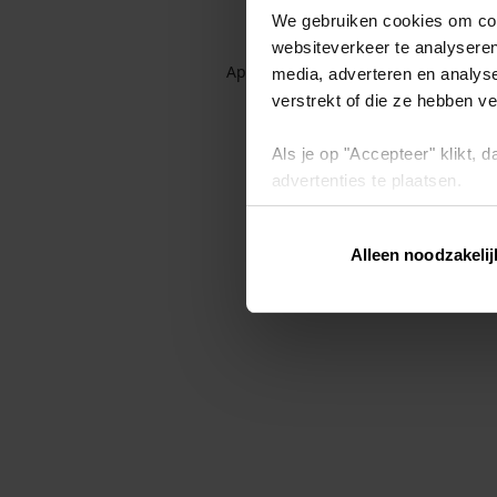
We gebruiken cookies om cont
websiteverkeer te analyseren
Application error: a client-side exc
media, adverteren en analys
verstrekt of die ze hebben v
Als je op "Accepteer" klikt,
advertenties te plaatsen.
Lees hier meer over in ons
p
Alleen noodzakelij
Via "Cookie instellingen" kun 
intrekken op ons
cookiebele