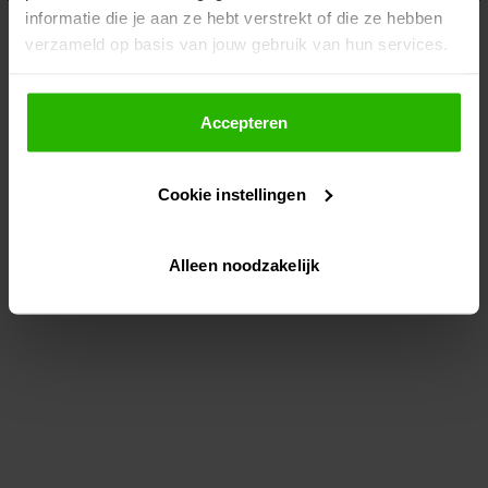
informatie die je aan ze hebt verstrekt of die ze hebben
information)
.
verzameld op basis van jouw gebruik van hun services.
Als je op "Accepteer" klikt, dan geef je Voordeeluitjes.nl
toestemming om cookies voor social media en
Accepteren
gepersonaliseerde advertenties te plaatsen.
Cookie instellingen
Lees hier meer over in ons
privacybeleid
en
cookiebeleid
.
Alleen noodzakelijk
Via "Cookie instellingen" kun je ook zelf instellen welke
cookies worden geplaatst. Je kunt je keuze altijd wijzigen
of intrekken op ons
cookiebeleid
.