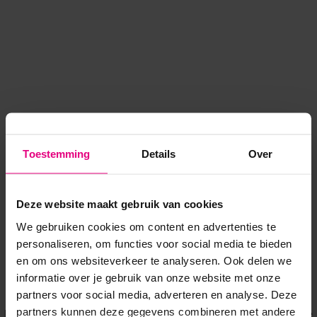
Toestemming
Details
Over
Deze website maakt gebruik van cookies
We gebruiken cookies om content en advertenties te
personaliseren, om functies voor social media te bieden
en om ons websiteverkeer te analyseren. Ook delen we
informatie over je gebruik van onze website met onze
Application error: a client-side exception has occurred
while
partners voor social media, adverteren en analyse. Deze
partners kunnen deze gegevens combineren met andere
loading
www.voordeeluitjes.nl
(see the browser console for more