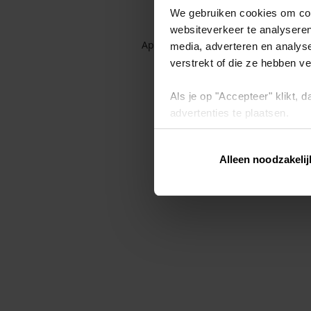
We gebruiken cookies om cont
websiteverkeer te analyseren
Application error: a client-side exc
media, adverteren en analys
verstrekt of die ze hebben v
Als je op "Accepteer" klikt,
advertenties te plaatsen.
Lees hier meer over in ons
p
Alleen noodzakelij
Via "Cookie instellingen" kun 
intrekken op ons
cookiebele