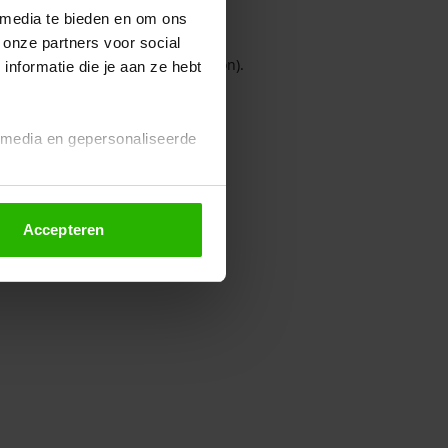
 media te bieden en om ons
 onze partners voor social
owser console for more information)
.
nformatie die je aan ze hebt
l media en gepersonaliseerde
Accepteren
euze altijd wijzigen of