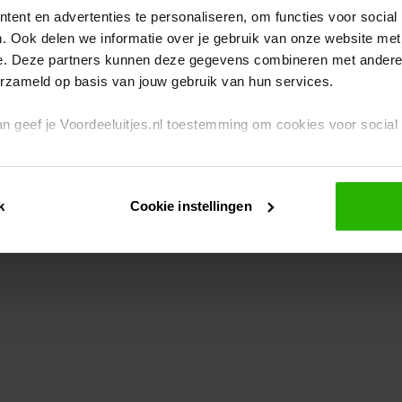
ent en advertenties te personaliseren, om functies voor social
. Ook delen we informatie over je gebruik van onze website met
eption has occurred
while loading
www.voordeeluitjes.nl
(see the br
e. Deze partners kunnen deze gegevens combineren met andere i
erzameld op basis van jouw gebruik van hun services.
 dan geef je Voordeeluitjes.nl toestemming om cookies voor socia
rivacybeleid
en
cookiebeleid
.
k
Cookie instellingen
je ook zelf instellen welke cookies worden geplaatst. Je kunt je k
id
.