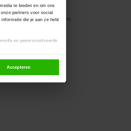
 media te bieden en om ons
 onze partners voor social
owser console for more information)
.
nformatie die je aan ze hebt
l media en gepersonaliseerde
Accepteren
euze altijd wijzigen of