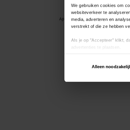
We gebruiken cookies om cont
websiteverkeer te analyseren
Application error: a client-side exc
media, adverteren en analys
verstrekt of die ze hebben v
Als je op "Accepteer" klikt,
advertenties te plaatsen.
Lees hier meer over in ons
p
Alleen noodzakelij
Via "Cookie instellingen" kun 
intrekken op ons
cookiebele