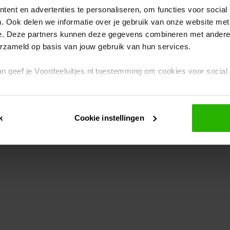
ent en advertenties te personaliseren, om functies voor social
. Ook delen we informatie over je gebruik van onze website met
eption has occurred
while loading
www.voordeeluitjes.nl
(see the br
e. Deze partners kunnen deze gegevens combineren met andere i
erzameld op basis van jouw gebruik van hun services.
 dan geef je Voordeeluitjes.nl toestemming om cookies voor socia
rivacybeleid
en
cookiebeleid
.
k
Cookie instellingen
je ook zelf instellen welke cookies worden geplaatst. Je kunt je k
id
.