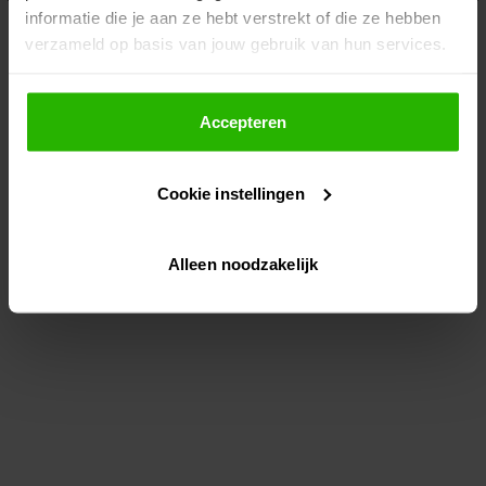
informatie die je aan ze hebt verstrekt of die ze hebben
information)
.
verzameld op basis van jouw gebruik van hun services.
Als je op "Accepteer" klikt, dan geef je Voordeeluitjes.nl
toestemming om cookies voor social media en
Accepteren
gepersonaliseerde advertenties te plaatsen.
Cookie instellingen
Lees hier meer over in ons
privacybeleid
en
cookiebeleid
.
Alleen noodzakelijk
Via "Cookie instellingen" kun je ook zelf instellen welke
cookies worden geplaatst. Je kunt je keuze altijd wijzigen
of intrekken op ons
cookiebeleid
.