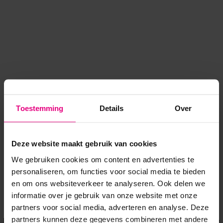
Toestemming
Details
Over
Deze website maakt gebruik van cookies
We gebruiken cookies om content en advertenties te
personaliseren, om functies voor social media te bieden
en om ons websiteverkeer te analyseren. Ook delen we
informatie over je gebruik van onze website met onze
Application error: a client-side exception has occurred
while
partners voor social media, adverteren en analyse. Deze
partners kunnen deze gegevens combineren met andere
loading
www.voordeeluitjes.nl
(see the browser console for more