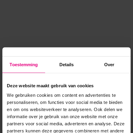
Toestemming
Details
Over
Deze website maakt gebruik van cookies
We gebruiken cookies om content en advertenties te
personaliseren, om functies voor social media te bieden
en om ons websiteverkeer te analyseren. Ook delen we
informatie over je gebruik van onze website met onze
Application error: a client-side exception has occurred
while
partners voor social media, adverteren en analyse. Deze
partners kunnen deze gegevens combineren met andere
loading
www.voordeeluitjes.nl
(see the browser console for more