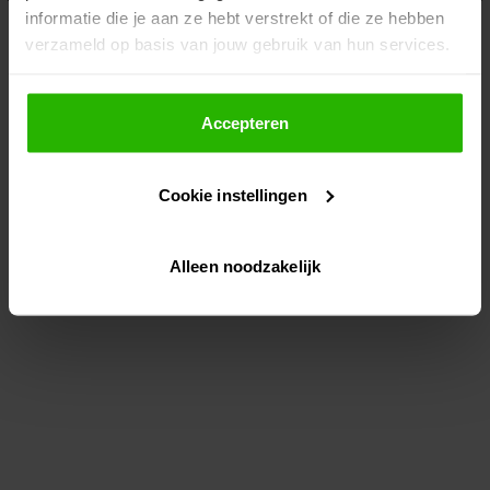
informatie die je aan ze hebt verstrekt of die ze hebben
information)
.
verzameld op basis van jouw gebruik van hun services.
Als je op "Accepteer" klikt, dan geef je Voordeeluitjes.nl
toestemming om cookies voor social media en
Accepteren
gepersonaliseerde advertenties te plaatsen.
Cookie instellingen
Lees hier meer over in ons
privacybeleid
en
cookiebeleid
.
Alleen noodzakelijk
Via "Cookie instellingen" kun je ook zelf instellen welke
cookies worden geplaatst. Je kunt je keuze altijd wijzigen
of intrekken op ons
cookiebeleid
.