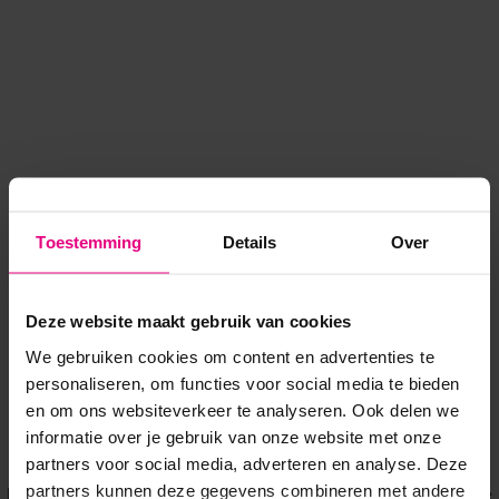
Toestemming
Details
Over
Deze website maakt gebruik van cookies
We gebruiken cookies om content en advertenties te
personaliseren, om functies voor social media te bieden
en om ons websiteverkeer te analyseren. Ook delen we
informatie over je gebruik van onze website met onze
Application error: a client-side exception has occurred
while
partners voor social media, adverteren en analyse. Deze
partners kunnen deze gegevens combineren met andere
loading
www.voordeeluitjes.nl
(see the browser console for more