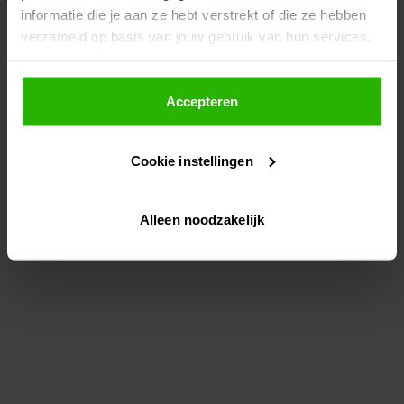
informatie die je aan ze hebt verstrekt of die ze hebben
information)
.
verzameld op basis van jouw gebruik van hun services.
Als je op "Accepteer" klikt, dan geef je Voordeeluitjes.nl
toestemming om cookies voor social media en
Accepteren
gepersonaliseerde advertenties te plaatsen.
Cookie instellingen
Lees hier meer over in ons
privacybeleid
en
cookiebeleid
.
Alleen noodzakelijk
Via "Cookie instellingen" kun je ook zelf instellen welke
cookies worden geplaatst. Je kunt je keuze altijd wijzigen
of intrekken op ons
cookiebeleid
.