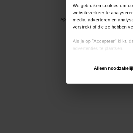
We gebruiken cookies om cont
websiteverkeer te analyseren
Application error: a client-side exc
media, adverteren en analys
verstrekt of die ze hebben v
Als je op "Accepteer" klikt,
advertenties te plaatsen.
Lees hier meer over in ons
p
Alleen noodzakelij
Via "Cookie instellingen" kun 
intrekken op ons
cookiebele