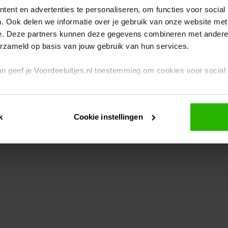
ent en advertenties te personaliseren, om functies voor social
. Ook delen we informatie over je gebruik van onze website met
eption has occurred
while loading
www.voordeeluitjes.nl
(see the br
e. Deze partners kunnen deze gegevens combineren met andere i
erzameld op basis van jouw gebruik van hun services.
 dan geef je Voordeeluitjes.nl toestemming om cookies voor socia
rivacybeleid
en
cookiebeleid
.
k
Cookie instellingen
je ook zelf instellen welke cookies worden geplaatst. Je kunt je k
id
.