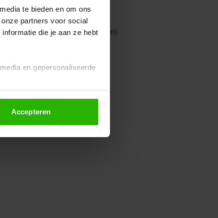
 media te bieden en om ons
 onze partners voor social
owser console for more information)
.
nformatie die je aan ze hebt
l media en gepersonaliseerde
Accepteren
euze altijd wijzigen of