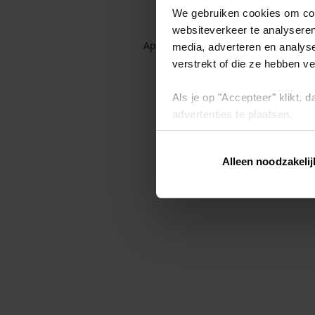
We gebruiken cookies om cont
websiteverkeer te analyseren
Application error: a client-side exc
media, adverteren en analys
verstrekt of die ze hebben v
Als je op "Accepteer" klikt,
advertenties te plaatsen.
Lees hier meer over in ons
p
Alleen noodzakelij
Via "Cookie instellingen" kun 
intrekken op ons
cookiebele