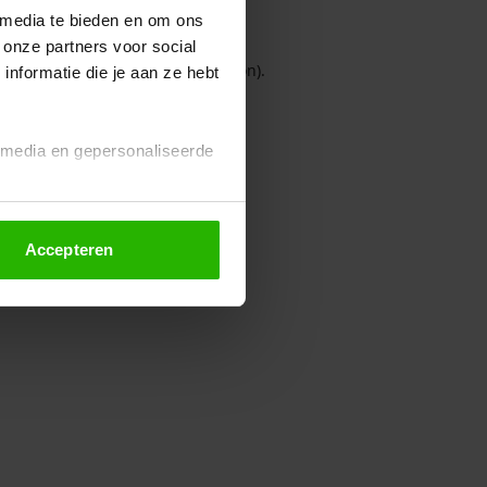
 media te bieden en om ons
 onze partners voor social
owser console for more information)
.
nformatie die je aan ze hebt
l media en gepersonaliseerde
Accepteren
euze altijd wijzigen of