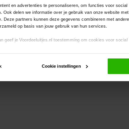
ent en advertenties te personaliseren, om functies voor social
. Ook delen we informatie over je gebruik van onze website met
eption has occurred
while loading
www.voordeeluitjes.nl
(see the br
e. Deze partners kunnen deze gegevens combineren met andere i
erzameld op basis van jouw gebruik van hun services.
 dan geef je Voordeeluitjes.nl toestemming om cookies voor socia
rivacybeleid
en
cookiebeleid
.
k
Cookie instellingen
je ook zelf instellen welke cookies worden geplaatst. Je kunt je k
id
.