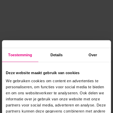
Toestemming
Details
Over
Deze website maakt gebruik van cookies
We gebruiken cookies om content en advertenties te
personaliseren, om functies voor social media te bieden
en om ons websiteverkeer te analyseren. Ook delen we
informatie over je gebruik van onze website met onze
Application error: a client-side exception has occurred
while
partners voor social media, adverteren en analyse. Deze
partners kunnen deze gegevens combineren met andere
loading
www.voordeeluitjes.nl
(see the browser console for more