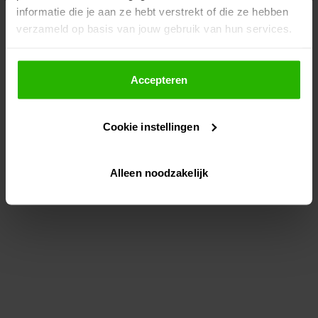
informatie die je aan ze hebt verstrekt of die ze hebben
information)
.
verzameld op basis van jouw gebruik van hun services.
Als je op "Accepteer" klikt, dan geef je Voordeeluitjes.nl
toestemming om cookies voor social media en
Accepteren
gepersonaliseerde advertenties te plaatsen.
Cookie instellingen
Lees hier meer over in ons
privacybeleid
en
cookiebeleid
.
Alleen noodzakelijk
Via "Cookie instellingen" kun je ook zelf instellen welke
cookies worden geplaatst. Je kunt je keuze altijd wijzigen
of intrekken op ons
cookiebeleid
.