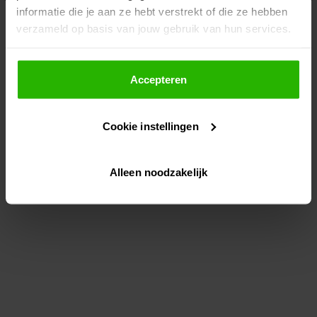
informatie die je aan ze hebt verstrekt of die ze hebben
information)
.
verzameld op basis van jouw gebruik van hun services.
Als je op "Accepteer" klikt, dan geef je Voordeeluitjes.nl
toestemming om cookies voor social media en
Accepteren
gepersonaliseerde advertenties te plaatsen.
Cookie instellingen
Lees hier meer over in ons
privacybeleid
en
cookiebeleid
.
Alleen noodzakelijk
Via "Cookie instellingen" kun je ook zelf instellen welke
cookies worden geplaatst. Je kunt je keuze altijd wijzigen
of intrekken op ons
cookiebeleid
.