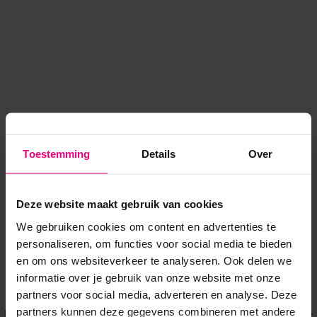
Toestemming
Details
Over
Deze website maakt gebruik van cookies
We gebruiken cookies om content en advertenties te
personaliseren, om functies voor social media te bieden
en om ons websiteverkeer te analyseren. Ook delen we
informatie over je gebruik van onze website met onze
Application error: a client-side exception has occurred
while
partners voor social media, adverteren en analyse. Deze
partners kunnen deze gegevens combineren met andere
loading
www.voordeeluitjes.nl
(see the browser console for more