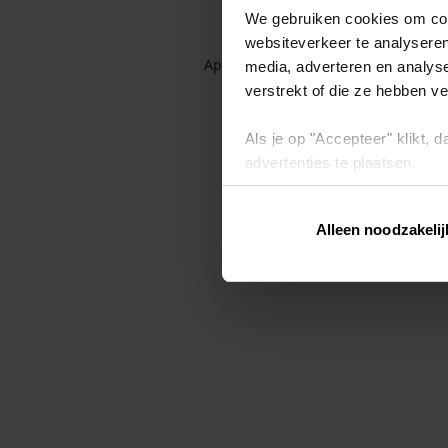
We gebruiken cookies om cont
websiteverkeer te analyseren
Application error: a client-side exc
media, adverteren en analys
verstrekt of die ze hebben v
Als je op "Accepteer" klikt,
advertenties te plaatsen.
Lees hier meer over in ons
p
Alleen noodzakelij
Via "Cookie instellingen" kun 
intrekken op ons
cookiebele