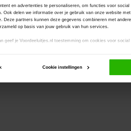
ent en advertenties te personaliseren, om functies voor social
. Ook delen we informatie over je gebruik van onze website met
eption has occurred
while loading
www.voordeeluitjes.nl
(see the br
e. Deze partners kunnen deze gegevens combineren met andere i
erzameld op basis van jouw gebruik van hun services.
 dan geef je Voordeeluitjes.nl toestemming om cookies voor socia
rivacybeleid
en
cookiebeleid
.
k
Cookie instellingen
je ook zelf instellen welke cookies worden geplaatst. Je kunt je k
id
.