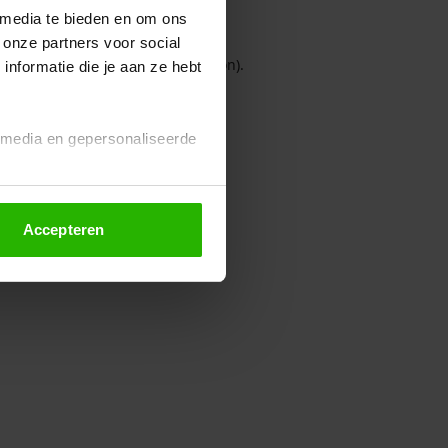
 media te bieden en om ons
 onze partners voor social
owser console for more information)
.
nformatie die je aan ze hebt
l media en gepersonaliseerde
Accepteren
euze altijd wijzigen of