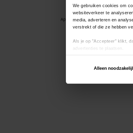
We gebruiken cookies om cont
websiteverkeer te analyseren
Application error: a client-side exc
media, adverteren en analys
verstrekt of die ze hebben v
Als je op "Accepteer" klikt,
advertenties te plaatsen.
Lees hier meer over in ons
p
Alleen noodzakelij
Via "Cookie instellingen" kun 
intrekken op ons
cookiebele