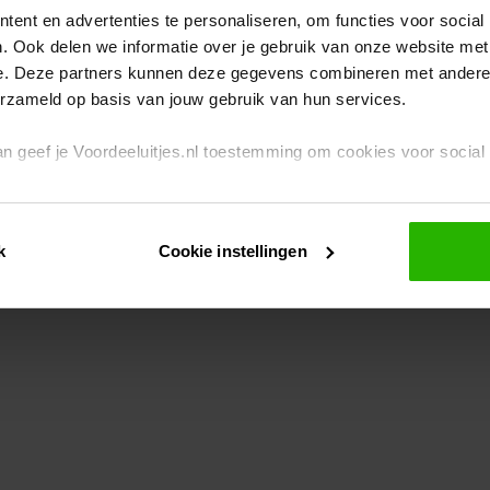
ent en advertenties te personaliseren, om functies voor social
. Ook delen we informatie over je gebruik van onze website met
eption has occurred
while loading
www.voordeeluitjes.nl
(see the br
e. Deze partners kunnen deze gegevens combineren met andere i
erzameld op basis van jouw gebruik van hun services.
 dan geef je Voordeeluitjes.nl toestemming om cookies voor socia
rivacybeleid
en
cookiebeleid
.
k
Cookie instellingen
je ook zelf instellen welke cookies worden geplaatst. Je kunt je k
id
.