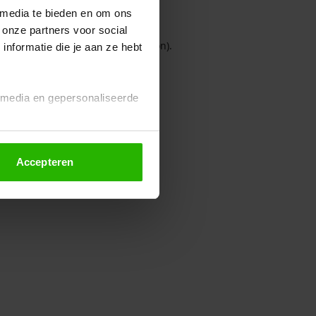
 media te bieden en om ons
 onze partners voor social
owser console for more information)
.
nformatie die je aan ze hebt
l media en gepersonaliseerde
Accepteren
euze altijd wijzigen of