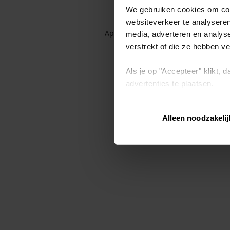
We gebruiken cookies om cont
websiteverkeer te analyseren
Application error: a client-side exc
media, adverteren en analys
verstrekt of die ze hebben v
Als je op "Accepteer" klikt,
advertenties te plaatsen.
Lees hier meer over in ons
p
Alleen noodzakelij
Via "Cookie instellingen" kun 
intrekken op ons
cookiebele