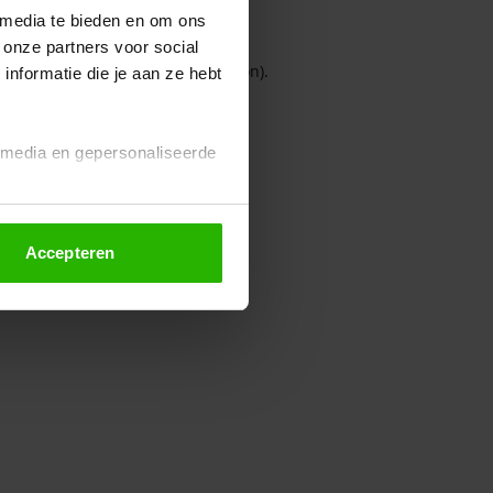
 media te bieden en om ons
 onze partners voor social
owser console for more information)
.
nformatie die je aan ze hebt
l media en gepersonaliseerde
Accepteren
euze altijd wijzigen of