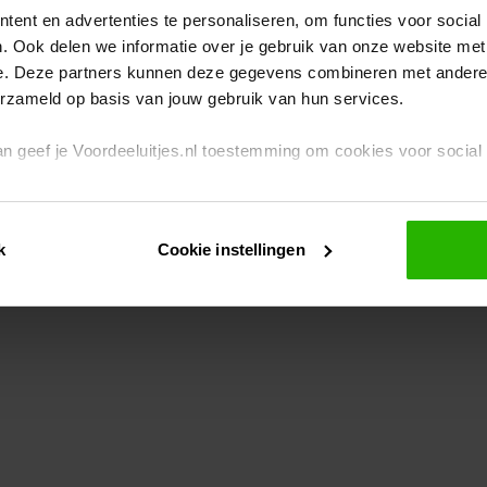
ent en advertenties te personaliseren, om functies voor social
. Ook delen we informatie over je gebruik van onze website met
eption has occurred
while loading
www.voordeeluitjes.nl
(see the br
e. Deze partners kunnen deze gegevens combineren met andere i
erzameld op basis van jouw gebruik van hun services.
 dan geef je Voordeeluitjes.nl toestemming om cookies voor socia
rivacybeleid
en
cookiebeleid
.
k
Cookie instellingen
je ook zelf instellen welke cookies worden geplaatst. Je kunt je k
id
.