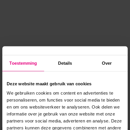
Toestemming
Details
Over
Deze website maakt gebruik van cookies
We gebruiken cookies om content en advertenties te
personaliseren, om functies voor social media te bieden
en om ons websiteverkeer te analyseren. Ook delen we
informatie over je gebruik van onze website met onze
Application error: a client-side exception has occurred
while
partners voor social media, adverteren en analyse. Deze
partners kunnen deze gegevens combineren met andere
loading
www.voordeeluitjes.nl
(see the browser console for more