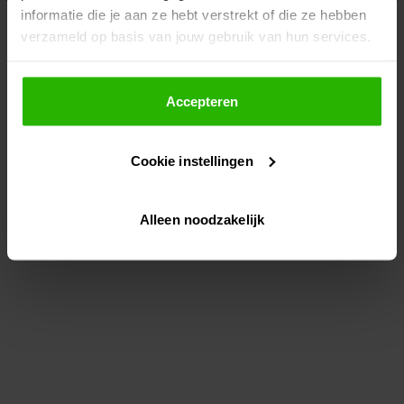
informatie die je aan ze hebt verstrekt of die ze hebben
information)
.
verzameld op basis van jouw gebruik van hun services.
Als je op "Accepteer" klikt, dan geef je Voordeeluitjes.nl
toestemming om cookies voor social media en
Accepteren
gepersonaliseerde advertenties te plaatsen.
Cookie instellingen
Lees hier meer over in ons
privacybeleid
en
cookiebeleid
.
Alleen noodzakelijk
Via "Cookie instellingen" kun je ook zelf instellen welke
cookies worden geplaatst. Je kunt je keuze altijd wijzigen
of intrekken op ons
cookiebeleid
.