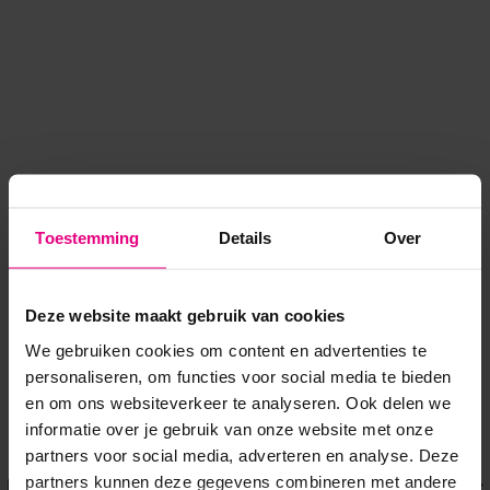
Toestemming
Details
Over
Deze website maakt gebruik van cookies
We gebruiken cookies om content en advertenties te
personaliseren, om functies voor social media te bieden
en om ons websiteverkeer te analyseren. Ook delen we
informatie over je gebruik van onze website met onze
Application error: a client-side exception has occurred
while
partners voor social media, adverteren en analyse. Deze
partners kunnen deze gegevens combineren met andere
loading
www.voordeeluitjes.nl
(see the browser console for more