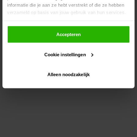
informatie die je aan ze hebt verstrekt of die ze hebben
information)
.
verzameld op basis van jouw gebruik van hun services.
Als je op "Accepteer" klikt, dan geef je Voordeeluitjes.nl
toestemming om cookies voor social media en
Accepteren
gepersonaliseerde advertenties te plaatsen.
Cookie instellingen
Lees hier meer over in ons
privacybeleid
en
cookiebeleid
.
Alleen noodzakelijk
Via "Cookie instellingen" kun je ook zelf instellen welke
cookies worden geplaatst. Je kunt je keuze altijd wijzigen
of intrekken op ons
cookiebeleid
.