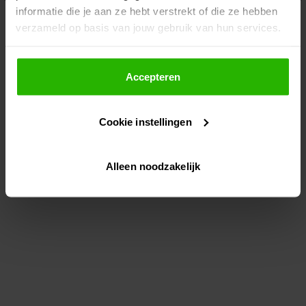
informatie die je aan ze hebt verstrekt of die ze hebben
information)
.
verzameld op basis van jouw gebruik van hun services.
Als je op "Accepteer" klikt, dan geef je Voordeeluitjes.nl
toestemming om cookies voor social media en
Accepteren
gepersonaliseerde advertenties te plaatsen.
Cookie instellingen
Lees hier meer over in ons
privacybeleid
en
cookiebeleid
.
Alleen noodzakelijk
Via "Cookie instellingen" kun je ook zelf instellen welke
cookies worden geplaatst. Je kunt je keuze altijd wijzigen
of intrekken op ons
cookiebeleid
.