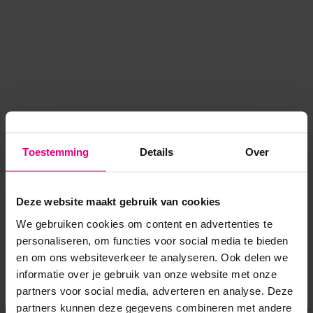
Toestemming
Details
Over
Deze website maakt gebruik van cookies
We gebruiken cookies om content en advertenties te
personaliseren, om functies voor social media te bieden
en om ons websiteverkeer te analyseren. Ook delen we
informatie over je gebruik van onze website met onze
Application error: a client-side exception has occurred
while
partners voor social media, adverteren en analyse. Deze
partners kunnen deze gegevens combineren met andere
loading
www.voordeeluitjes.nl
(see the browser console for more