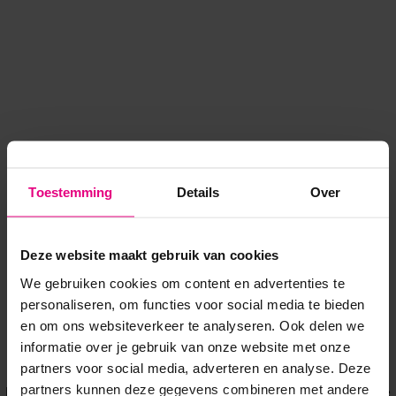
Toestemming
Details
Over
Deze website maakt gebruik van cookies
We gebruiken cookies om content en advertenties te
personaliseren, om functies voor social media te bieden
en om ons websiteverkeer te analyseren. Ook delen we
informatie over je gebruik van onze website met onze
Application error: a client-side exception has occurred
while
partners voor social media, adverteren en analyse. Deze
partners kunnen deze gegevens combineren met andere
loading
www.voordeeluitjes.nl
(see the browser console for more