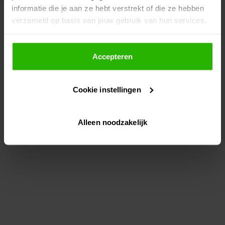
informatie die je aan ze hebt verstrekt of die ze hebben
information)
.
verzameld op basis van jouw gebruik van hun services.
Als je op "Accepteer" klikt, dan geef je Voordeeluitjes.nl
toestemming om cookies voor social media en
Accepteren
gepersonaliseerde advertenties te plaatsen.
Cookie instellingen
Lees hier meer over in ons
privacybeleid
en
cookiebeleid
.
Alleen noodzakelijk
Via "Cookie instellingen" kun je ook zelf instellen welke
cookies worden geplaatst. Je kunt je keuze altijd wijzigen
of intrekken op ons
cookiebeleid
.