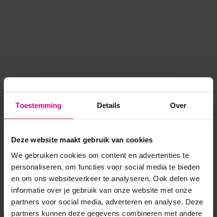
Toestemming
Details
Over
Deze website maakt gebruik van cookies
We gebruiken cookies om content en advertenties te
personaliseren, om functies voor social media te bieden
en om ons websiteverkeer te analyseren. Ook delen we
informatie over je gebruik van onze website met onze
Application error: a client-side exception has occurred
while
partners voor social media, adverteren en analyse. Deze
partners kunnen deze gegevens combineren met andere
loading
www.voordeeluitjes.nl
(see the browser console for more