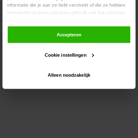
informatie die je aan ze hebt verstrekt of die ze hebben
information)
.
verzameld op basis van jouw gebruik van hun services.
Als je op "Accepteer" klikt, dan geef je Voordeeluitjes.nl
toestemming om cookies voor social media en
Accepteren
gepersonaliseerde advertenties te plaatsen.
Cookie instellingen
Lees hier meer over in ons
privacybeleid
en
cookiebeleid
.
Alleen noodzakelijk
Via "Cookie instellingen" kun je ook zelf instellen welke
cookies worden geplaatst. Je kunt je keuze altijd wijzigen
of intrekken op ons
cookiebeleid
.