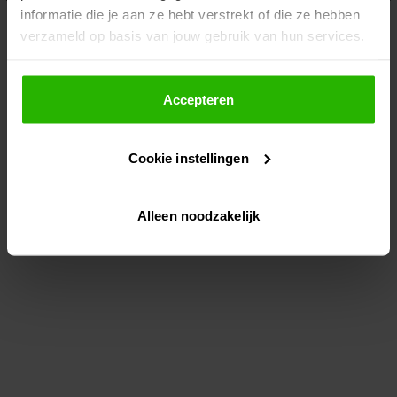
informatie die je aan ze hebt verstrekt of die ze hebben
information)
.
verzameld op basis van jouw gebruik van hun services.
Als je op "Accepteer" klikt, dan geef je Voordeeluitjes.nl
toestemming om cookies voor social media en
Accepteren
gepersonaliseerde advertenties te plaatsen.
Cookie instellingen
Lees hier meer over in ons
privacybeleid
en
cookiebeleid
.
Alleen noodzakelijk
Via "Cookie instellingen" kun je ook zelf instellen welke
cookies worden geplaatst. Je kunt je keuze altijd wijzigen
of intrekken op ons
cookiebeleid
.