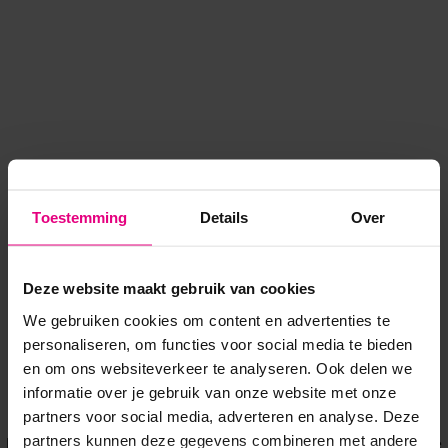
Toestemming
Details
Over
Deze website maakt gebruik van cookies
We gebruiken cookies om content en advertenties te
personaliseren, om functies voor social media te bieden
en om ons websiteverkeer te analyseren. Ook delen we
informatie over je gebruik van onze website met onze
Application error: a client-side exception has occurred
while
partners voor social media, adverteren en analyse. Deze
partners kunnen deze gegevens combineren met andere
loading
www.voordeeluitjes.nl
(see the browser console for more