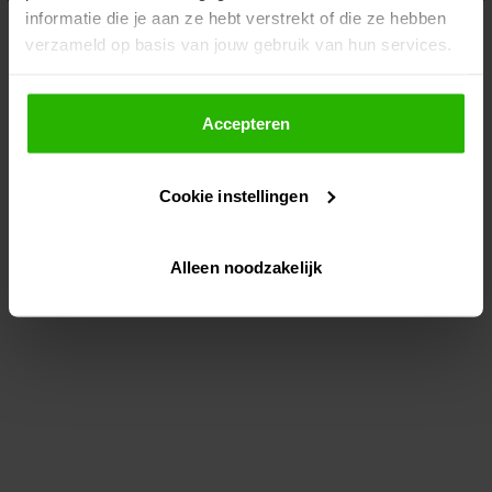
informatie die je aan ze hebt verstrekt of die ze hebben
information)
.
verzameld op basis van jouw gebruik van hun services.
Als je op "Accepteer" klikt, dan geef je Voordeeluitjes.nl
toestemming om cookies voor social media en
Accepteren
gepersonaliseerde advertenties te plaatsen.
Cookie instellingen
Lees hier meer over in ons
privacybeleid
en
cookiebeleid
.
Alleen noodzakelijk
Via "Cookie instellingen" kun je ook zelf instellen welke
cookies worden geplaatst. Je kunt je keuze altijd wijzigen
of intrekken op ons
cookiebeleid
.