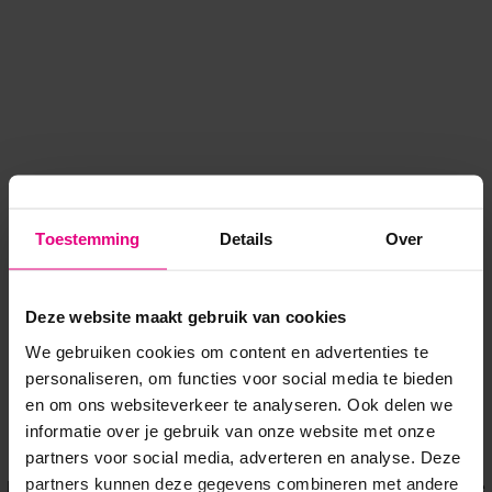
Toestemming
Details
Over
Deze website maakt gebruik van cookies
We gebruiken cookies om content en advertenties te
personaliseren, om functies voor social media te bieden
en om ons websiteverkeer te analyseren. Ook delen we
informatie over je gebruik van onze website met onze
Application error: a client-side exception has occurred
while
partners voor social media, adverteren en analyse. Deze
partners kunnen deze gegevens combineren met andere
loading
www.voordeeluitjes.nl
(see the browser console for more