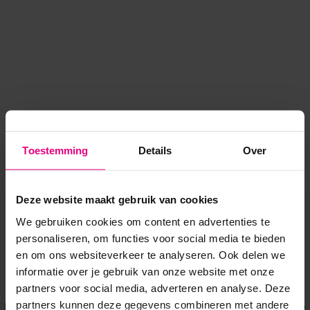
Toestemming
Details
Over
Deze website maakt gebruik van cookies
We gebruiken cookies om content en advertenties te
personaliseren, om functies voor social media te bieden
en om ons websiteverkeer te analyseren. Ook delen we
informatie over je gebruik van onze website met onze
Application error: a client-side exception has occurred
while
partners voor social media, adverteren en analyse. Deze
partners kunnen deze gegevens combineren met andere
loading
www.voordeeluitjes.nl
(see the browser console for more