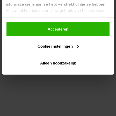
informatie die je aan ze hebt verstrekt of die ze hebben
information)
.
verzameld op basis van jouw gebruik van hun services.
Als je op "Accepteer" klikt, dan geef je Voordeeluitjes.nl
toestemming om cookies voor social media en
Accepteren
gepersonaliseerde advertenties te plaatsen.
Cookie instellingen
Lees hier meer over in ons
privacybeleid
en
cookiebeleid
.
Alleen noodzakelijk
Via "Cookie instellingen" kun je ook zelf instellen welke
cookies worden geplaatst. Je kunt je keuze altijd wijzigen
of intrekken op ons
cookiebeleid
.