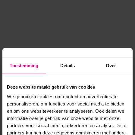
Toestemming
Details
Over
Deze website maakt gebruik van cookies
We gebruiken cookies om content en advertenties te
personaliseren, om functies voor social media te bieden
en om ons websiteverkeer te analyseren. Ook delen we
informatie over je gebruik van onze website met onze
Application error: a client-side exception has occurred
while
partners voor social media, adverteren en analyse. Deze
partners kunnen deze gegevens combineren met andere
loading
www.voordeeluitjes.nl
(see the browser console for more