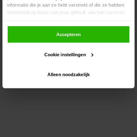
informatie die je aan ze hebt verstrekt of die ze hebben
information)
.
verzameld op basis van jouw gebruik van hun services.
Als je op "Accepteer" klikt, dan geef je Voordeeluitjes.nl
toestemming om cookies voor social media en
Accepteren
gepersonaliseerde advertenties te plaatsen.
Cookie instellingen
Lees hier meer over in ons
privacybeleid
en
cookiebeleid
.
Alleen noodzakelijk
Via "Cookie instellingen" kun je ook zelf instellen welke
cookies worden geplaatst. Je kunt je keuze altijd wijzigen
of intrekken op ons
cookiebeleid
.