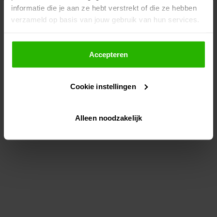
informatie die je aan ze hebt verstrekt of die ze hebben
information)
.
verzameld op basis van jouw gebruik van hun services.
Als je op "Accepteer" klikt, dan geef je Voordeeluitjes.nl
toestemming om cookies voor social media en
Accepteren
gepersonaliseerde advertenties te plaatsen.
Cookie instellingen
Lees hier meer over in ons
privacybeleid
en
cookiebeleid
.
Alleen noodzakelijk
Via "Cookie instellingen" kun je ook zelf instellen welke
cookies worden geplaatst. Je kunt je keuze altijd wijzigen
of intrekken op ons
cookiebeleid
.