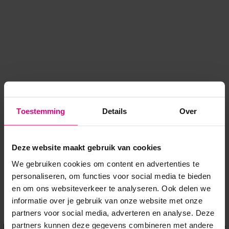
Toestemming
Details
Over
Deze website maakt gebruik van cookies
We gebruiken cookies om content en advertenties te
personaliseren, om functies voor social media te bieden
en om ons websiteverkeer te analyseren. Ook delen we
informatie over je gebruik van onze website met onze
Application error: a client-side exception has occurred
while
partners voor social media, adverteren en analyse. Deze
partners kunnen deze gegevens combineren met andere
loading
www.voordeeluitjes.nl
(see the browser console for more