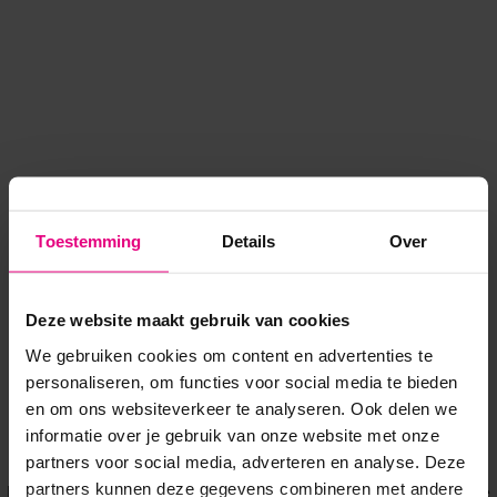
Toestemming
Details
Over
Deze website maakt gebruik van cookies
We gebruiken cookies om content en advertenties te
personaliseren, om functies voor social media te bieden
en om ons websiteverkeer te analyseren. Ook delen we
informatie over je gebruik van onze website met onze
Application error: a client-side exception has occurred
while
partners voor social media, adverteren en analyse. Deze
partners kunnen deze gegevens combineren met andere
loading
www.voordeeluitjes.nl
(see the browser console for more