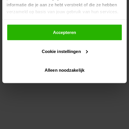
informatie die je aan ze hebt verstrekt of die ze hebben
information)
.
verzameld op basis van jouw gebruik van hun services.
Als je op "Accepteer" klikt, dan geef je Voordeeluitjes.nl
toestemming om cookies voor social media en
Accepteren
gepersonaliseerde advertenties te plaatsen.
Cookie instellingen
Lees hier meer over in ons
privacybeleid
en
cookiebeleid
.
Alleen noodzakelijk
Via "Cookie instellingen" kun je ook zelf instellen welke
cookies worden geplaatst. Je kunt je keuze altijd wijzigen
of intrekken op ons
cookiebeleid
.