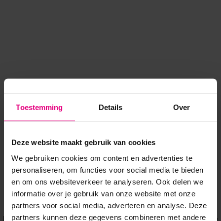
Toestemming
Details
Over
Deze website maakt gebruik van cookies
We gebruiken cookies om content en advertenties te
personaliseren, om functies voor social media te bieden
en om ons websiteverkeer te analyseren. Ook delen we
informatie over je gebruik van onze website met onze
Application error: a client-side exception has occurred
while
partners voor social media, adverteren en analyse. Deze
partners kunnen deze gegevens combineren met andere
loading
www.voordeeluitjes.nl
(see the browser console for more