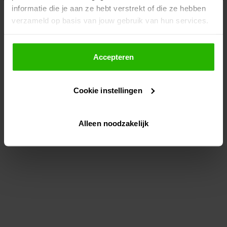
informatie die je aan ze hebt verstrekt of die ze hebben
information)
.
verzameld op basis van jouw gebruik van hun services.
Als je op "Accepteer" klikt, dan geef je Voordeeluitjes.nl
toestemming om cookies voor social media en
Accepteren
gepersonaliseerde advertenties te plaatsen.
Cookie instellingen
Lees hier meer over in ons
privacybeleid
en
cookiebeleid
.
Alleen noodzakelijk
Via "Cookie instellingen" kun je ook zelf instellen welke
cookies worden geplaatst. Je kunt je keuze altijd wijzigen
of intrekken op ons
cookiebeleid
.