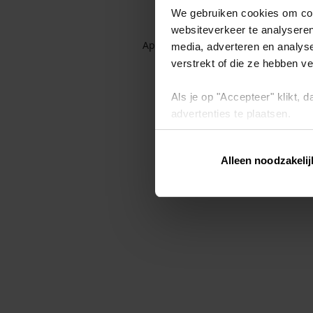
We gebruiken cookies om cont
websiteverkeer te analyseren
Application error: a client-side exc
media, adverteren en analys
verstrekt of die ze hebben v
Als je op "Accepteer" klikt,
advertenties te plaatsen.
Lees hier meer over in ons
p
Alleen noodzakelij
Via "Cookie instellingen" kun 
intrekken op ons
cookiebele