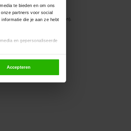
 media te bieden en om ons
 onze partners voor social
owser console for more information)
.
nformatie die je aan ze hebt
l media en gepersonaliseerde
Accepteren
euze altijd wijzigen of