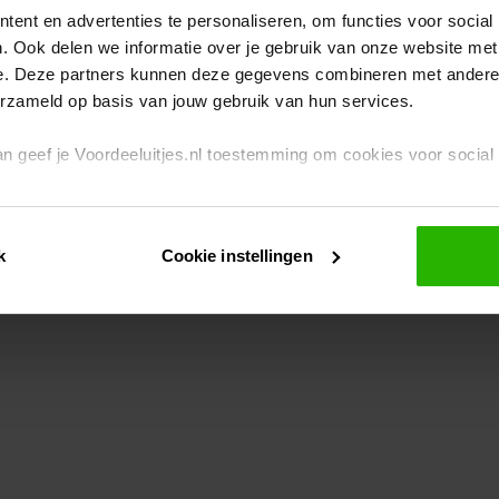
ent en advertenties te personaliseren, om functies voor social
. Ook delen we informatie over je gebruik van onze website met
eption has occurred
while loading
www.voordeeluitjes.nl
(see the br
e. Deze partners kunnen deze gegevens combineren met andere i
erzameld op basis van jouw gebruik van hun services.
 dan geef je Voordeeluitjes.nl toestemming om cookies voor socia
rivacybeleid
en
cookiebeleid
.
k
Cookie instellingen
je ook zelf instellen welke cookies worden geplaatst. Je kunt je k
id
.