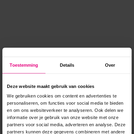
Toestemming
Details
Over
Deze website maakt gebruik van cookies
We gebruiken cookies om content en advertenties te
personaliseren, om functies voor social media te bieden
en om ons websiteverkeer te analyseren. Ook delen we
informatie over je gebruik van onze website met onze
Application error: a client-side exception has occurred
while
partners voor social media, adverteren en analyse. Deze
partners kunnen deze gegevens combineren met andere
loading
www.voordeeluitjes.nl
(see the browser console for more