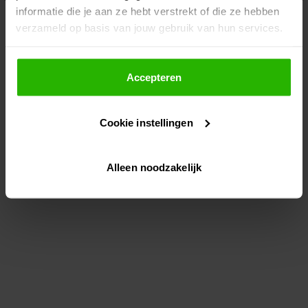
informatie die je aan ze hebt verstrekt of die ze hebben
information)
.
verzameld op basis van jouw gebruik van hun services.
Als je op "Accepteer" klikt, dan geef je Voordeeluitjes.nl
toestemming om cookies voor social media en
Accepteren
gepersonaliseerde advertenties te plaatsen.
Cookie instellingen
Lees hier meer over in ons
privacybeleid
en
cookiebeleid
.
Alleen noodzakelijk
Via "Cookie instellingen" kun je ook zelf instellen welke
cookies worden geplaatst. Je kunt je keuze altijd wijzigen
of intrekken op ons
cookiebeleid
.