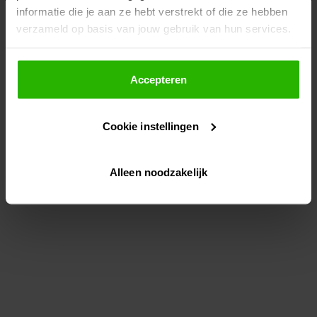
informatie die je aan ze hebt verstrekt of die ze hebben
information)
.
verzameld op basis van jouw gebruik van hun services.
Als je op "Accepteer" klikt, dan geef je Voordeeluitjes.nl
toestemming om cookies voor social media en
Accepteren
gepersonaliseerde advertenties te plaatsen.
Cookie instellingen
Lees hier meer over in ons
privacybeleid
en
cookiebeleid
.
Alleen noodzakelijk
Via "Cookie instellingen" kun je ook zelf instellen welke
cookies worden geplaatst. Je kunt je keuze altijd wijzigen
of intrekken op ons
cookiebeleid
.