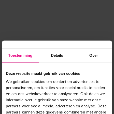
Toestemming
Details
Over
Deze website maakt gebruik van cookies
We gebruiken cookies om content en advertenties te
personaliseren, om functies voor social media te bieden
en om ons websiteverkeer te analyseren. Ook delen we
informatie over je gebruik van onze website met onze
Application error: a client-side exception has occurred
while
partners voor social media, adverteren en analyse. Deze
partners kunnen deze gegevens combineren met andere
loading
www.voordeeluitjes.nl
(see the browser console for more