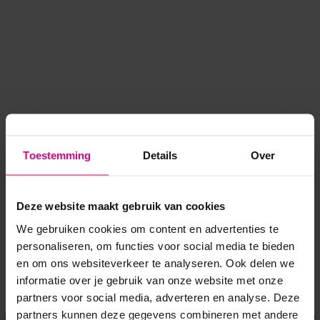
Toestemming
Details
Over
Deze website maakt gebruik van cookies
We gebruiken cookies om content en advertenties te
personaliseren, om functies voor social media te bieden
en om ons websiteverkeer te analyseren. Ook delen we
informatie over je gebruik van onze website met onze
Application error: a client-side exception has occurred
while
partners voor social media, adverteren en analyse. Deze
partners kunnen deze gegevens combineren met andere
loading
www.voordeeluitjes.nl
(see the browser console for more