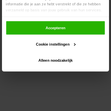
informatie die je aan ze hebt verstrekt of die ze hebben
information)
.
verzameld op basis van jouw gebruik van hun services.
Als je op "Accepteer" klikt, dan geef je Voordeeluitjes.nl
toestemming om cookies voor social media en
Accepteren
gepersonaliseerde advertenties te plaatsen.
Cookie instellingen
Lees hier meer over in ons
privacybeleid
en
cookiebeleid
.
Alleen noodzakelijk
Via "Cookie instellingen" kun je ook zelf instellen welke
cookies worden geplaatst. Je kunt je keuze altijd wijzigen
of intrekken op ons
cookiebeleid
.