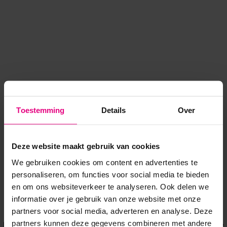
Toestemming
Details
Over
Deze website maakt gebruik van cookies
We gebruiken cookies om content en advertenties te
personaliseren, om functies voor social media te bieden
en om ons websiteverkeer te analyseren. Ook delen we
informatie over je gebruik van onze website met onze
Application error: a client-side exception has occurred
while
partners voor social media, adverteren en analyse. Deze
partners kunnen deze gegevens combineren met andere
loading
www.voordeeluitjes.nl
(see the browser console for more