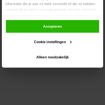
informatie die je aan ze hebt verstrekt of die ze hebben
information)
.
verzameld op basis van jouw gebruik van hun services.
Als je op "Accepteer" klikt, dan geef je Voordeeluitjes.nl
toestemming om cookies voor social media en
Accepteren
gepersonaliseerde advertenties te plaatsen.
Cookie instellingen
Lees hier meer over in ons
privacybeleid
en
cookiebeleid
.
Alleen noodzakelijk
Via "Cookie instellingen" kun je ook zelf instellen welke
cookies worden geplaatst. Je kunt je keuze altijd wijzigen
of intrekken op ons
cookiebeleid
.