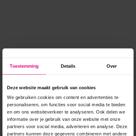
Toestemming
Details
Over
Deze website maakt gebruik van cookies
We gebruiken cookies om content en advertenties te
personaliseren, om functies voor social media te bieden
en om ons websiteverkeer te analyseren. Ook delen we
informatie over je gebruik van onze website met onze
Application error: a client-side exception has occurred
while
partners voor social media, adverteren en analyse. Deze
partners kunnen deze gegevens combineren met andere
loading
www.voordeeluitjes.nl
(see the browser console for more