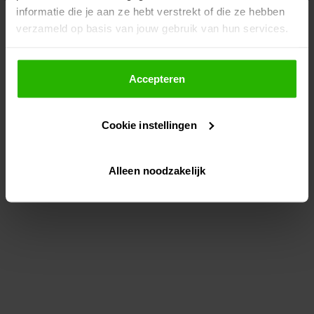
informatie die je aan ze hebt verstrekt of die ze hebben
information)
.
verzameld op basis van jouw gebruik van hun services.
Als je op "Accepteer" klikt, dan geef je Voordeeluitjes.nl
toestemming om cookies voor social media en
Accepteren
gepersonaliseerde advertenties te plaatsen.
Cookie instellingen
Lees hier meer over in ons
privacybeleid
en
cookiebeleid
.
Alleen noodzakelijk
Via "Cookie instellingen" kun je ook zelf instellen welke
cookies worden geplaatst. Je kunt je keuze altijd wijzigen
of intrekken op ons
cookiebeleid
.