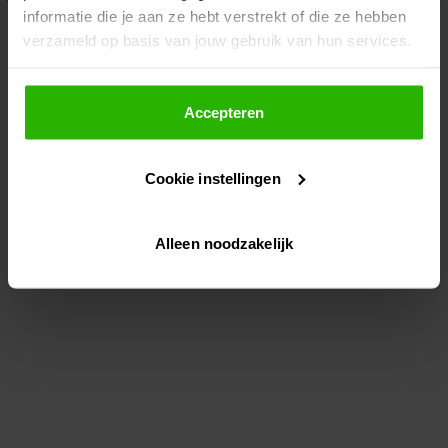
informatie die je aan ze hebt verstrekt of die ze hebben
information)
.
verzameld op basis van jouw gebruik van hun services.
Als je op "Accepteer" klikt, dan geef je Voordeeluitjes.nl
toestemming om cookies voor social media en
Accepteren
gepersonaliseerde advertenties te plaatsen.
Cookie instellingen
Lees hier meer over in ons
privacybeleid
en
cookiebeleid
.
Alleen noodzakelijk
Via "Cookie instellingen" kun je ook zelf instellen welke
cookies worden geplaatst. Je kunt je keuze altijd wijzigen
of intrekken op ons
cookiebeleid
.