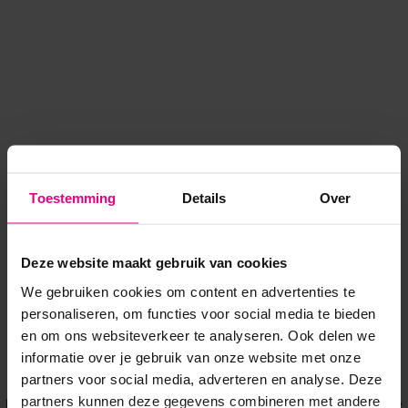
Toestemming
Details
Over
Deze website maakt gebruik van cookies
We gebruiken cookies om content en advertenties te
personaliseren, om functies voor social media te bieden
en om ons websiteverkeer te analyseren. Ook delen we
informatie over je gebruik van onze website met onze
Application error: a client-side exception has occurred
while
partners voor social media, adverteren en analyse. Deze
partners kunnen deze gegevens combineren met andere
loading
www.voordeeluitjes.nl
(see the browser console for more