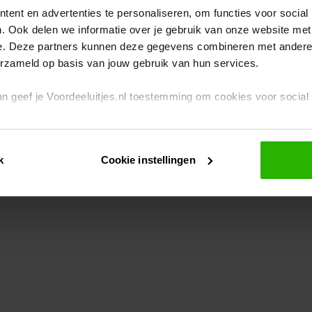
ent en advertenties te personaliseren, om functies voor social
. Ook delen we informatie over je gebruik van onze website met
eption has occurred
while loading
www.voordeeluitjes.nl
(see the br
e. Deze partners kunnen deze gegevens combineren met andere i
erzameld op basis van jouw gebruik van hun services.
 dan geef je Voordeeluitjes.nl toestemming om cookies voor socia
rivacybeleid
en
cookiebeleid
.
k
Cookie instellingen
je ook zelf instellen welke cookies worden geplaatst. Je kunt je k
id
.