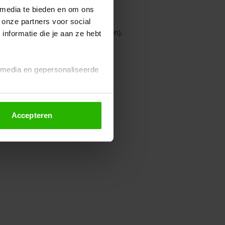
 media te bieden en om ons
 onze partners voor social
owser console for more information)
.
nformatie die je aan ze hebt
l media en gepersonaliseerde
Accepteren
euze altijd wijzigen of