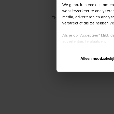
We gebruiken cookies om cont
websiteverkeer te analyseren
Application error: a client-side exc
media, adverteren en analys
verstrekt of die ze hebben v
Als je op "Accepteer" klikt,
advertenties te plaatsen.
Lees hier meer over in ons
p
Alleen noodzakelij
Via "Cookie instellingen" kun 
intrekken op ons
cookiebele