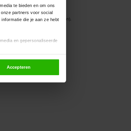
 media te bieden en om ons
 onze partners voor social
owser console for more information)
.
nformatie die je aan ze hebt
l media en gepersonaliseerde
Accepteren
euze altijd wijzigen of