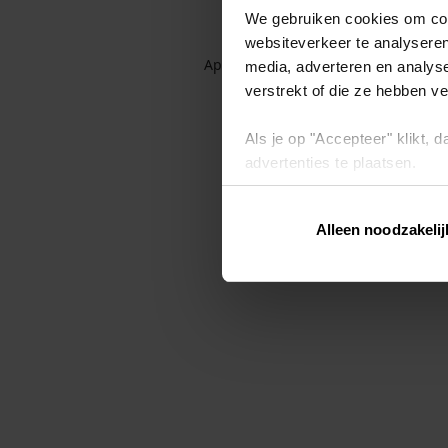
We gebruiken cookies om cont
websiteverkeer te analyseren
Application error: a client-side exc
media, adverteren en analys
verstrekt of die ze hebben v
Als je op "Accepteer" klikt,
advertenties te plaatsen.
Lees hier meer over in ons
p
Alleen noodzakelij
Via "Cookie instellingen" kun 
intrekken op ons
cookiebele