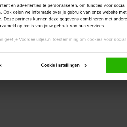
ent en advertenties te personaliseren, om functies voor social
. Ook delen we informatie over je gebruik van onze website met
eption has occurred
while loading
www.voordeeluitjes.nl
(see the br
e. Deze partners kunnen deze gegevens combineren met andere i
erzameld op basis van jouw gebruik van hun services.
 dan geef je Voordeeluitjes.nl toestemming om cookies voor socia
rivacybeleid
en
cookiebeleid
.
k
Cookie instellingen
je ook zelf instellen welke cookies worden geplaatst. Je kunt je k
id
.