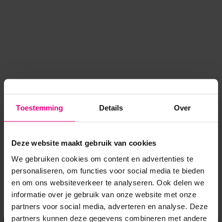
Toestemming
Details
Over
Deze website maakt gebruik van cookies
We gebruiken cookies om content en advertenties te
personaliseren, om functies voor social media te bieden
en om ons websiteverkeer te analyseren. Ook delen we
informatie over je gebruik van onze website met onze
Application error: a client-side exception has occurred
while
partners voor social media, adverteren en analyse. Deze
partners kunnen deze gegevens combineren met andere
loading
www.voordeeluitjes.nl
(see the browser console for more