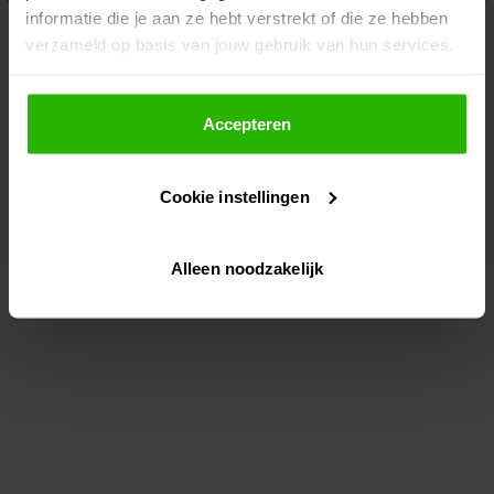
informatie die je aan ze hebt verstrekt of die ze hebben
information)
.
verzameld op basis van jouw gebruik van hun services.
Als je op "Accepteer" klikt, dan geef je Voordeeluitjes.nl
toestemming om cookies voor social media en
Accepteren
gepersonaliseerde advertenties te plaatsen.
Cookie instellingen
Lees hier meer over in ons
privacybeleid
en
cookiebeleid
.
Alleen noodzakelijk
Via "Cookie instellingen" kun je ook zelf instellen welke
cookies worden geplaatst. Je kunt je keuze altijd wijzigen
of intrekken op ons
cookiebeleid
.