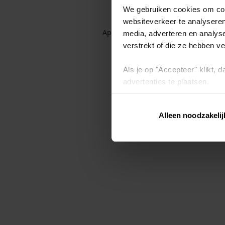
We gebruiken cookies om cont
websiteverkeer te analyseren
Application error: a client-side exc
media, adverteren en analys
verstrekt of die ze hebben v
Als je op "Accepteer" klikt,
advertenties te plaatsen.
Lees hier meer over in ons
p
Alleen noodzakelij
Via "Cookie instellingen" kun 
intrekken op ons
cookiebele