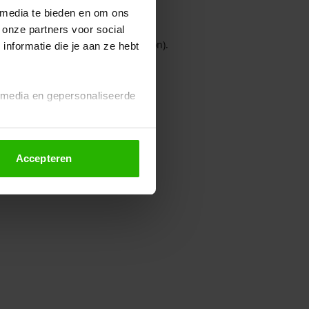
 media te bieden en om ons
 onze partners voor social
owser console for more information)
.
nformatie die je aan ze hebt
l media en gepersonaliseerde
Accepteren
euze altijd wijzigen of