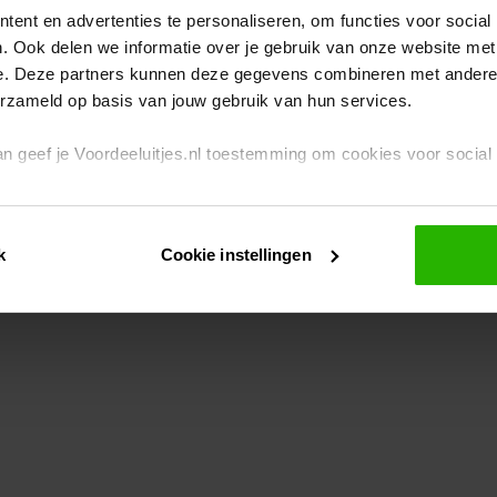
ent en advertenties te personaliseren, om functies voor social
. Ook delen we informatie over je gebruik van onze website met
eption has occurred
while loading
www.voordeeluitjes.nl
(see the br
e. Deze partners kunnen deze gegevens combineren met andere i
erzameld op basis van jouw gebruik van hun services.
 dan geef je Voordeeluitjes.nl toestemming om cookies voor socia
rivacybeleid
en
cookiebeleid
.
k
Cookie instellingen
je ook zelf instellen welke cookies worden geplaatst. Je kunt je k
id
.