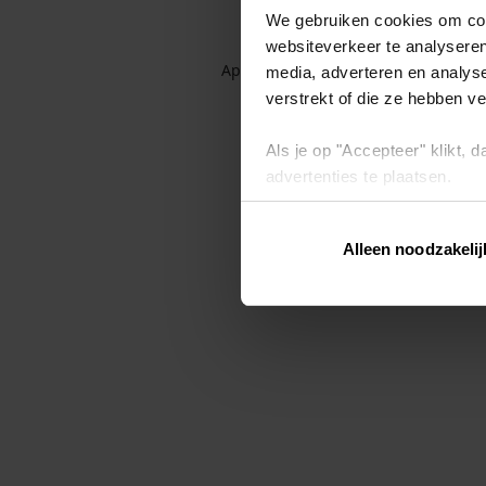
We gebruiken cookies om cont
websiteverkeer te analyseren
Application error: a client-side exc
media, adverteren en analys
verstrekt of die ze hebben v
Als je op "Accepteer" klikt,
advertenties te plaatsen.
Lees hier meer over in ons
p
Alleen noodzakelij
Via "Cookie instellingen" kun 
intrekken op ons
cookiebele