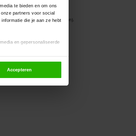
 media te bieden en om ons
 onze partners voor social
owser console for more information)
.
nformatie die je aan ze hebt
l media en gepersonaliseerde
Accepteren
euze altijd wijzigen of