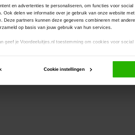
ent en advertenties te personaliseren, om functies voor social
. Ook delen we informatie over je gebruik van onze website met
eption has occurred
while loading
www.voordeeluitjes.nl
(see the br
e. Deze partners kunnen deze gegevens combineren met andere i
erzameld op basis van jouw gebruik van hun services.
 dan geef je Voordeeluitjes.nl toestemming om cookies voor socia
rivacybeleid
en
cookiebeleid
.
k
Cookie instellingen
je ook zelf instellen welke cookies worden geplaatst. Je kunt je k
id
.