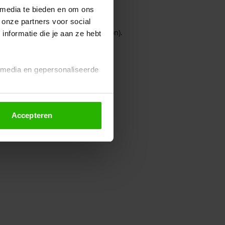
 media te bieden en om ons
 onze partners voor social
owser console for more information)
.
nformatie die je aan ze hebt
l media en gepersonaliseerde
Accepteren
euze altijd wijzigen of