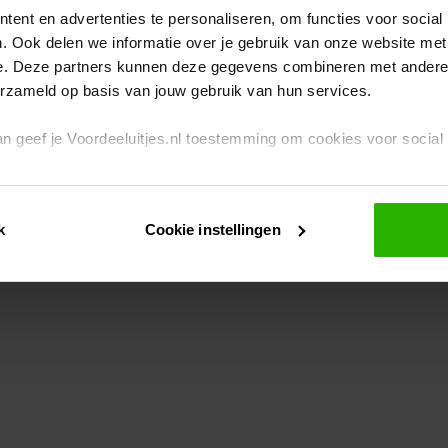
ent en advertenties te personaliseren, om functies voor social
. Ook delen we informatie over je gebruik van onze website met
eption has occurred
while loading
www.voordeeluitjes.nl
(see the br
e. Deze partners kunnen deze gegevens combineren met andere i
erzameld op basis van jouw gebruik van hun services.
 dan geef je Voordeeluitjes.nl toestemming om cookies voor socia
rivacybeleid
en
cookiebeleid
.
k
Cookie instellingen
je ook zelf instellen welke cookies worden geplaatst. Je kunt je k
id
.