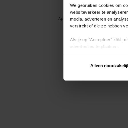
We gebruiken cookies om cont
websiteverkeer te analyseren
Application error: a client-side exc
media, adverteren en analys
verstrekt of die ze hebben v
Als je op "Accepteer" klikt,
advertenties te plaatsen.
Lees hier meer over in ons
p
Alleen noodzakelij
Via "Cookie instellingen" kun 
intrekken op ons
cookiebele