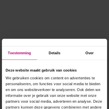
Toestemming
Details
Over
Deze website maakt gebruik van cookies
We gebruiken cookies om content en advertenties te
personaliseren, om functies voor social media te bieden
en om ons websiteverkeer te analyseren. Ook delen we
informatie over je gebruik van onze website met onze
Application error: a client-side exception has occurred
while
partners voor social media, adverteren en analyse. Deze
partners kunnen deze gegevens combineren met andere
loading
www.voordeeluitjes.nl
(see the browser console for more