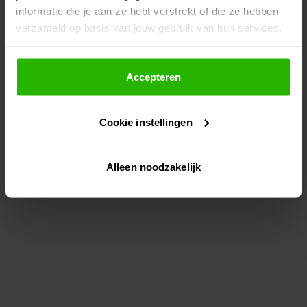
informatie die je aan ze hebt verstrekt of die ze hebben
information)
.
verzameld op basis van jouw gebruik van hun services.
Als je op "Accepteer" klikt, dan geef je Voordeeluitjes.nl
toestemming om cookies voor social media en
Accepteren
gepersonaliseerde advertenties te plaatsen.
Cookie instellingen
Lees hier meer over in ons
privacybeleid
en
cookiebeleid
.
Alleen noodzakelijk
Via "Cookie instellingen" kun je ook zelf instellen welke
cookies worden geplaatst. Je kunt je keuze altijd wijzigen
of intrekken op ons
cookiebeleid
.