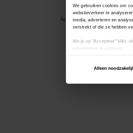
We gebruiken cookies om cont
websiteverkeer te analyseren
Application error: a client-side exc
media, adverteren en analys
verstrekt of die ze hebben v
Als je op "Accepteer" klikt,
advertenties te plaatsen.
Lees hier meer over in ons
p
Alleen noodzakelij
Via "Cookie instellingen" kun 
intrekken op ons
cookiebele