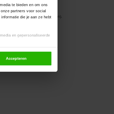
 media te bieden en om ons
 onze partners voor social
owser console for more information)
.
nformatie die je aan ze hebt
l media en gepersonaliseerde
Accepteren
euze altijd wijzigen of