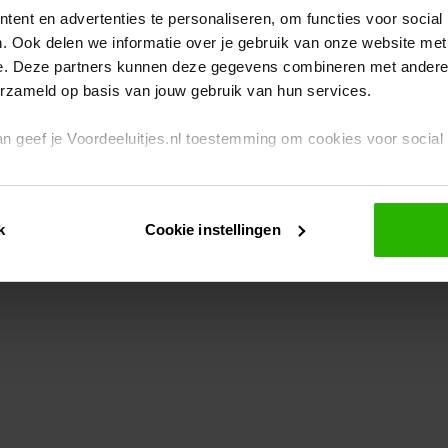
ent en advertenties te personaliseren, om functies voor social
. Ook delen we informatie over je gebruik van onze website met
eption has occurred
while loading
www.voordeeluitjes.nl
(see the br
e. Deze partners kunnen deze gegevens combineren met andere i
erzameld op basis van jouw gebruik van hun services.
 dan geef je Voordeeluitjes.nl toestemming om cookies voor socia
rivacybeleid
en
cookiebeleid
.
k
Cookie instellingen
je ook zelf instellen welke cookies worden geplaatst. Je kunt je k
id
.