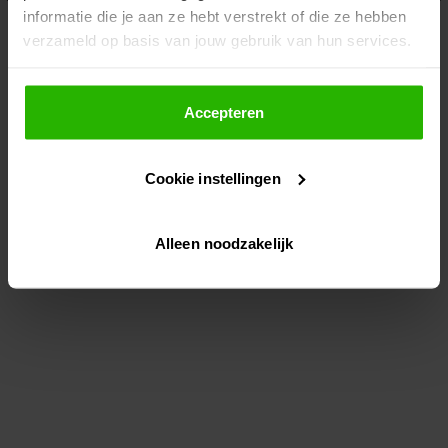
informatie die je aan ze hebt verstrekt of die ze hebben
information)
.
verzameld op basis van jouw gebruik van hun services.
Als je op "Accepteer" klikt, dan geef je Voordeeluitjes.nl
toestemming om cookies voor social media en
Accepteren
gepersonaliseerde advertenties te plaatsen.
Cookie instellingen
Lees hier meer over in ons
privacybeleid
en
cookiebeleid
.
Alleen noodzakelijk
Via "Cookie instellingen" kun je ook zelf instellen welke
cookies worden geplaatst. Je kunt je keuze altijd wijzigen
of intrekken op ons
cookiebeleid
.