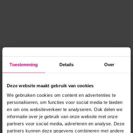
Toestemming
Details
Over
Deze website maakt gebruik van cookies
We gebruiken cookies om content en advertenties te
personaliseren, om functies voor social media te bieden
en om ons websiteverkeer te analyseren. Ook delen we
informatie over je gebruik van onze website met onze
Application error: a client-side exception has occurred
while
partners voor social media, adverteren en analyse. Deze
partners kunnen deze gegevens combineren met andere
loading
www.voordeeluitjes.nl
(see the browser console for more