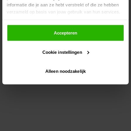
informatie die je aan ze hebt verstrekt of die ze hebben
information)
.
verzameld op basis van jouw gebruik van hun services.
Als je op "Accepteer" klikt, dan geef je Voordeeluitjes.nl
toestemming om cookies voor social media en
Accepteren
gepersonaliseerde advertenties te plaatsen.
Cookie instellingen
Lees hier meer over in ons
privacybeleid
en
cookiebeleid
.
Alleen noodzakelijk
Via "Cookie instellingen" kun je ook zelf instellen welke
cookies worden geplaatst. Je kunt je keuze altijd wijzigen
of intrekken op ons
cookiebeleid
.