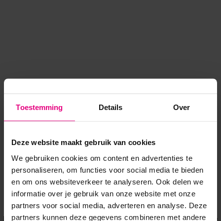
Toestemming
Details
Over
Deze website maakt gebruik van cookies
We gebruiken cookies om content en advertenties te
personaliseren, om functies voor social media te bieden
en om ons websiteverkeer te analyseren. Ook delen we
informatie over je gebruik van onze website met onze
Application error: a client-side exception has occurred
while
partners voor social media, adverteren en analyse. Deze
partners kunnen deze gegevens combineren met andere
loading
www.voordeeluitjes.nl
(see the browser console for more