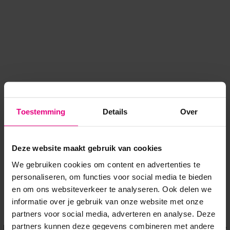
Toestemming
Details
Over
Deze website maakt gebruik van cookies
We gebruiken cookies om content en advertenties te
personaliseren, om functies voor social media te bieden
en om ons websiteverkeer te analyseren. Ook delen we
informatie over je gebruik van onze website met onze
Application error: a client-side exception has occurred
while
partners voor social media, adverteren en analyse. Deze
partners kunnen deze gegevens combineren met andere
loading
www.voordeeluitjes.nl
(see the browser console for more