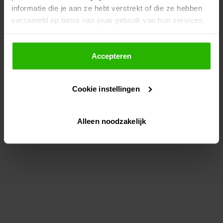
informatie die je aan ze hebt verstrekt of die ze hebben
information)
.
verzameld op basis van jouw gebruik van hun services.
Als je op "Accepteer" klikt, dan geef je Voordeeluitjes.nl
toestemming om cookies voor social media en
Accepteren
gepersonaliseerde advertenties te plaatsen.
Cookie instellingen
Lees hier meer over in ons
privacybeleid
en
cookiebeleid
.
Alleen noodzakelijk
Via "Cookie instellingen" kun je ook zelf instellen welke
cookies worden geplaatst. Je kunt je keuze altijd wijzigen
of intrekken op ons
cookiebeleid
.