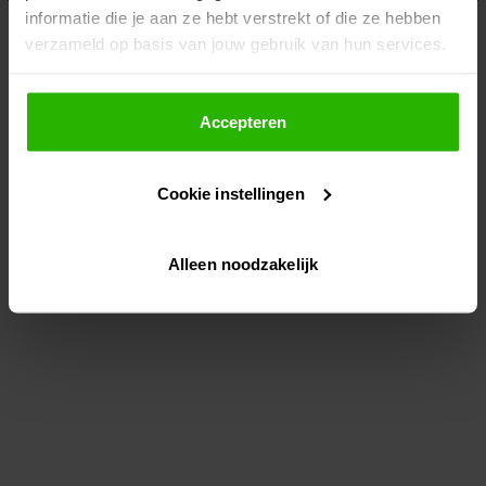
informatie die je aan ze hebt verstrekt of die ze hebben
information)
.
verzameld op basis van jouw gebruik van hun services.
Als je op "Accepteer" klikt, dan geef je Voordeeluitjes.nl
toestemming om cookies voor social media en
Accepteren
gepersonaliseerde advertenties te plaatsen.
Cookie instellingen
Lees hier meer over in ons
privacybeleid
en
cookiebeleid
.
Alleen noodzakelijk
Via "Cookie instellingen" kun je ook zelf instellen welke
cookies worden geplaatst. Je kunt je keuze altijd wijzigen
of intrekken op ons
cookiebeleid
.