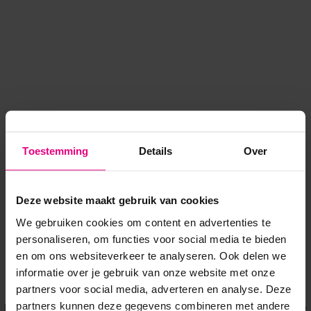
Toestemming
Details
Over
Deze website maakt gebruik van cookies
We gebruiken cookies om content en advertenties te
personaliseren, om functies voor social media te bieden
en om ons websiteverkeer te analyseren. Ook delen we
informatie over je gebruik van onze website met onze
Application error: a client-side exception has occurred
while
partners voor social media, adverteren en analyse. Deze
partners kunnen deze gegevens combineren met andere
loading
www.voordeeluitjes.nl
(see the browser console for more