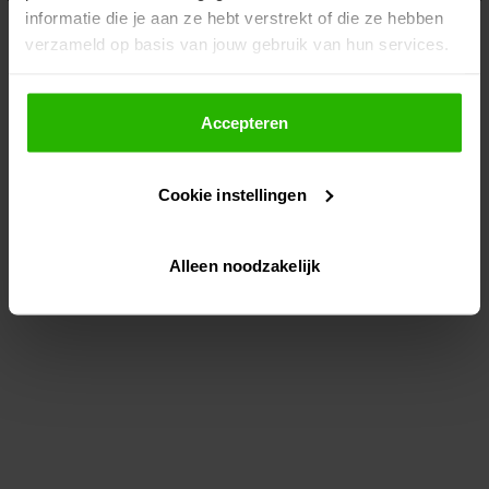
informatie die je aan ze hebt verstrekt of die ze hebben
information)
.
verzameld op basis van jouw gebruik van hun services.
Als je op "Accepteer" klikt, dan geef je Voordeeluitjes.nl
toestemming om cookies voor social media en
Accepteren
gepersonaliseerde advertenties te plaatsen.
Cookie instellingen
Lees hier meer over in ons
privacybeleid
en
cookiebeleid
.
Alleen noodzakelijk
Via "Cookie instellingen" kun je ook zelf instellen welke
cookies worden geplaatst. Je kunt je keuze altijd wijzigen
of intrekken op ons
cookiebeleid
.