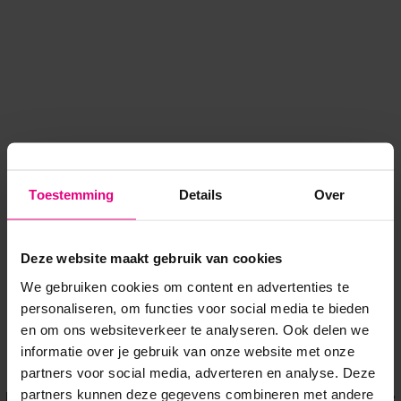
Toestemming
Details
Over
Deze website maakt gebruik van cookies
We gebruiken cookies om content en advertenties te
personaliseren, om functies voor social media te bieden
en om ons websiteverkeer te analyseren. Ook delen we
informatie over je gebruik van onze website met onze
Application error: a client-side exception has occurred
while
partners voor social media, adverteren en analyse. Deze
partners kunnen deze gegevens combineren met andere
loading
www.voordeeluitjes.nl
(see the browser console for more